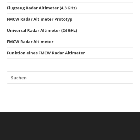
Flugzeug Radar Altimeter (4.3 GHz)
FMCW Radar Altimeter Prototyp
Universal Radar Altimeter (24 GHz)
FMCW Radar Altimeter
Funktion eines FMCW Radar Altimeter
Pre
Es
to
clo
the
sea
pan